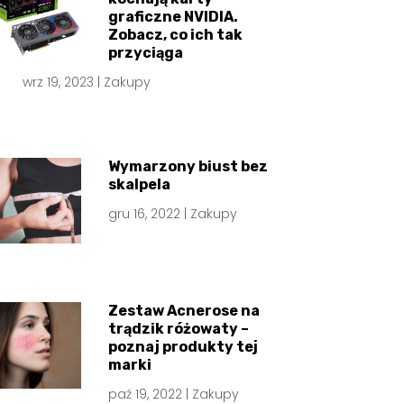
graficzne NVIDIA.
Zobacz, co ich tak
przyciąga
wrz 19, 2023
|
Zakupy
Wymarzony biust bez
skalpela
gru 16, 2022
|
Zakupy
Zestaw Acnerose na
trądzik różowaty –
poznaj produkty tej
marki
paź 19, 2022
|
Zakupy