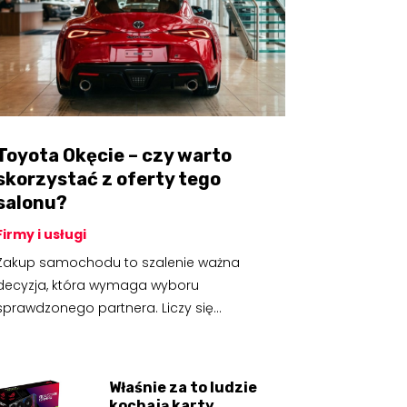
Toyota Okęcie – czy warto
skorzystać z oferty tego
salonu?
Firmy i usługi
Zakup samochodu to szalenie ważna
decyzja, która wymaga wyboru
sprawdzonego partnera. Liczy się...
Właśnie za to ludzie
kochają karty