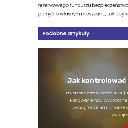
rezerwowego funduszu bezpieczeństwa.
pomyśl o własnym mieszkaniu, tak aby kre
Podobne artykuły
Jak kontrolować
utworzone przez
Redakcja EBE
|
3
Panowanie nad wydatkami j
wynagrodzenia na nasze kon
wydajem