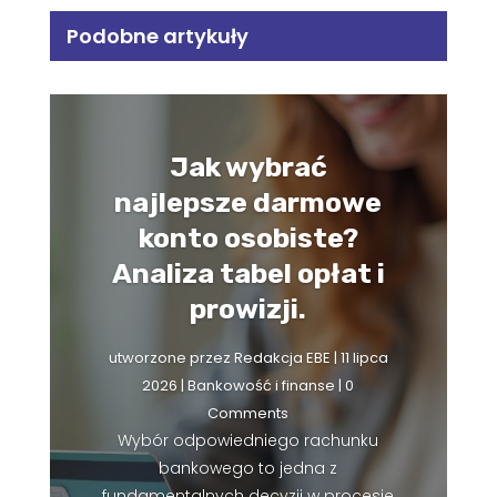
Podobne artykuły
Jak wybrać
najlepsze darmowe
konto osobiste?
Analiza tabel opłat i
prowizji.
utworzone przez
Redakcja EBE
|
11 lipca
2026
|
Bankowość i finanse
| 0
Comments
Wybór odpowiedniego rachunku
bankowego to jedna z
fundamentalnych decyzji w procesie