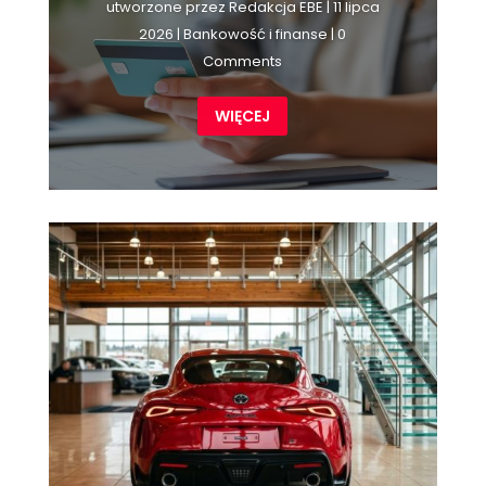
utworzone przez
Redakcja EBE
|
11 lipca
2026
|
Bankowość i finanse
| 0
Comments
WIĘCEJ