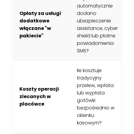
automatycznie
z
Opłaty za usługi
dodano
p
dodatkowe
ubezpieczenie
m
włączane "w
assistance, cyber
a
pakiecie"
shield lub płatne
z
powiadomienia
k
SMS?
z
Ile kosztuje
B
tradycyjny
d
przelew, wpłata
o
Koszty operacji
lub wypłata
s
zlecanych w
gotówki
k
placówce
bezpośrednio w
c
okienku
k
kasowym?
z