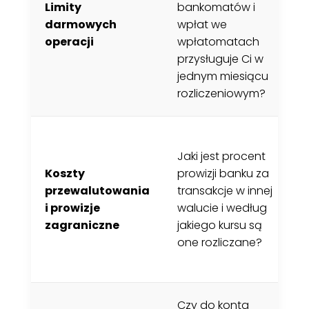
Limity
bankomatów i
w
darmowych
wpłat we
o
operacji
wpłatomatach
k
przysługuje Ci w
s
jednym miesiącu
rozliczeniowym?
P
Jaki jest procent
p
Koszty
prowizji banku za
n
przewalutowania
transakcje w innej
l
i prowizje
walucie i według
n
zagraniczne
jakiego kursu są
p
one rozliczane?
z
w
Czy do konta
T