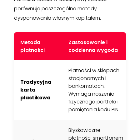
porównuje poszczególne metody
dysponowania własnym kapitałem.
Metoda
Zastosowanie i
P
płatności
codzienna wygoda
b
Płatności w sklepach
W
stacjonarnych i
Tradycyjna
k
bankomatach.
karta
s
Wymaga noszenia
plastikowa
m
fizycznego portfela i
s
pamiętania kodu PIN.
Błyskawiczne
B
płatności smartfonem