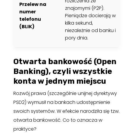
rozliczenia ze
p
Przelew na
znajomymi (P2P).
n
numer
Pieniądze docierają w
o
telefonu
kilka sekund,
o
(BLIK)
niezależnie od banku i
p
pory dnia.
a
Otwarta bankowość (Open
Banking), czyli wszystkie
konta w jednym miejscu
Rozwój prawa (szczególnie unijnej dyrektywy
PSD2) wymusił na bankach udostępnienie
swoich systemów. W efekcie narodziła się tzw.
otwarta bankowość. Co to oznacza w
praktyce?