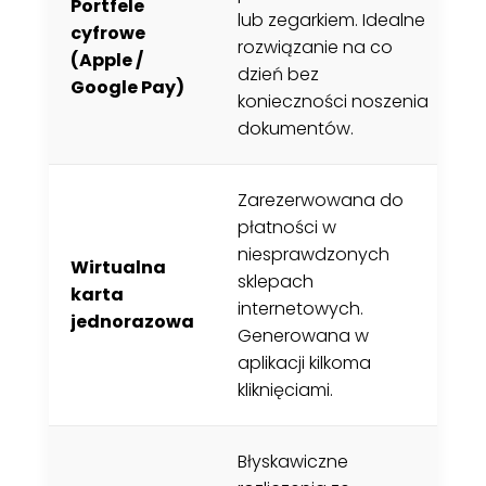
Portfele
S
lub zegarkiem. Idealne
cyfrowe
n
rozwiązanie na co
(Apple /
t
dzień bez
Google Pay)
j
konieczności noszenia
s
dokumentów.
Zarezerwowana do
N
płatności w
c
niesprawdzonych
Wirtualna
p
sklepach
karta
w
internetowych.
jednorazowa
s
Generowana w
n
aplikacji kilkoma
p
kliknięciami.
Błyskawiczne
W