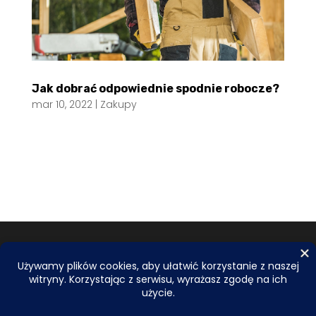
Jak dobrać odpowiednie spodnie robocze?
mar 10, 2022
|
Zakupy
© 2026
EBE.ORG.PL
| Wszelkie prawa zastrzeżone.
Do tworzenia tekstów i obrazów wykorzystujemy
narzędzia AI. Zależy nam na najwyższej jakości,