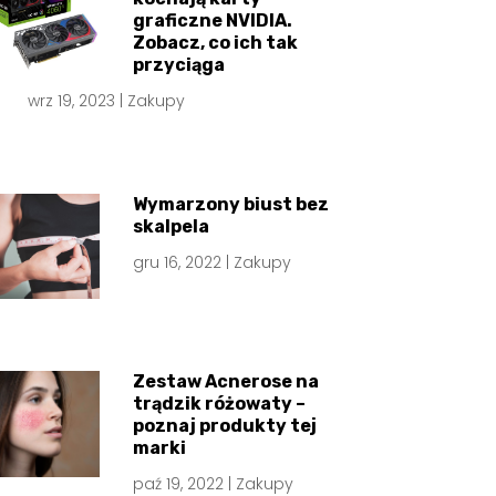
graficzne NVIDIA.
Zobacz, co ich tak
przyciąga
wrz 19, 2023
|
Zakupy
Wymarzony biust bez
skalpela
gru 16, 2022
|
Zakupy
Zestaw Acnerose na
trądzik różowaty –
poznaj produkty tej
marki
paź 19, 2022
|
Zakupy