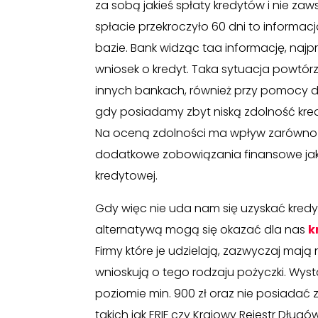
za sobą jakieś spłaty kredytów i nie za
spłacie przekroczyło 60 dni to informa
bazie. Bank widząc taa informację, naj
wniosek o kredyt. Taka sytuacja powtór
innych bankach, również przy pomocy 
gdy posiadamy zbyt niską zdolność kred
Na oceną zdolności ma wpływ zarówno u
dodatkowe zobowiązania finansowe jak i
kredytowej.
Gdy więc nie uda nam się uzyskać kred
alternatywą mogą się okazać dla nas
k
Firmy które je udzielają, zazwyczaj ma
wnioskują o tego rodzaju pożyczki. Wy
poziomie min. 900 zł oraz nie posiadać
takich jak ERIF czy Krajowy Rejestr Dłu