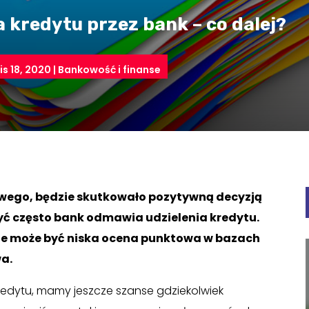
 kredytu przez bank – co dalej?
lis 18, 2020
|
Bankowość i finanse
owego, będzie skutkowało pozytywną decyzją
syć często bank odmawia udzielenia kredytu.
ze może być niska ocena punktowa w bazach
wa.
redytu, mamy jeszcze szanse gdziekolwiek