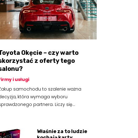
Toyota Okęcie – czy warto
skorzystać z oferty tego
salonu?
Firmy i usługi
Zakup samochodu to szalenie ważna
decyzja, która wymaga wyboru
sprawdzonego partnera. Liczy się...
Właśnie za to ludzie
kochają karty