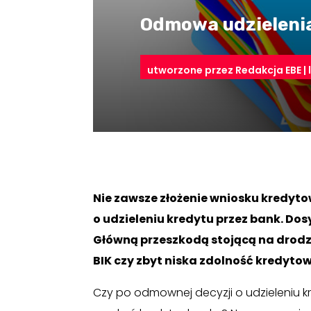
Odmowa udzielenia
utworzone przez
Redakcja EBE
|
Nie zawsze złożenie wniosku kredyt
o udzieleniu kredytu przez bank. Do
Główną przeszkodą stojącą na drod
BIK czy zbyt niska zdolność kredyto
Czy po odmownej decyzji o udzieleniu k