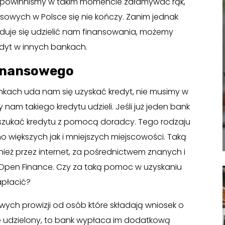
 powinniśmy w takim momencie załamywać rąk,
sowych w Polsce się nie kończy. Zanim jednak
yduje się udzielić nam finansowania, możemy
edyt w innych bankach.
finansowego
nkach uda nam się uzyskać kredyt, nie musimy w
 nam takiego kredytu udzieli. Jeśli już jeden bank
 poszukać kredytu z pomocą doradcy. Tego rodzaju
 większych jak i mniejszych miejscowości. Taką
ż przez internet, za pośrednictwem znanych i
Open Finance. Czy za taką pomoc w uzyskaniu
apłacić?
ych prowizji od osób które składają wniosek o
nie udzielony, to bank wypłaca im dodatkową