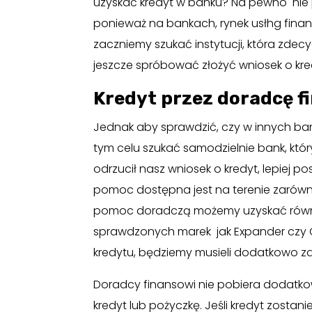
uzyskać kredyt w banku? Na pewno nie
ponieważ na bankach, rynek usłhg finan
zaczniemy szukać instytucji, która zdec
jeszcze spróbować złożyć wniosek o kr
Kredyt przez doradcę 
Jednak aby sprawdzić, czy w innych ba
tym celu szukać samodzielnie bank, który
odrzucił nasz wniosek o kredyt, lepiej
pomoc dostępna jest na terenie zarówno
pomoc doradczą możemy uzyskać równie
sprawdzonych marek jak Expander czy 
kredytu, będziemy musieli dodatkowo z
Doradcy finansowi nie pobiera dodatkow
kredyt lub pożyczkę. Jeśli kredyt zosta