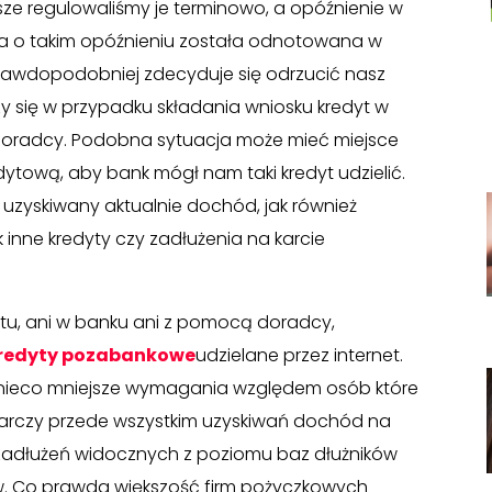
wsze regulowaliśmy je terminowo, a opóźnienie w
cja o takim opóźnieniu została odnotowana w
prawdopodobniej zdecyduje się odrzucić nasz
zy się w przypadku składania wniosku kredyt w
doradcy. Podobna sytuacja może mieć miejsce
ytową, aby bank mógł nam taki kredyt udzielić.
zyskiwany aktualnie dochód, jak również
nne kredyty czy zadłużenia na karcie
ytu, ani w banku ani z pomocą doradcy,
redyty pozabankowe
udzielane przez internet.
ją nieco mniejsze wymagania względem osób które
starczy przede wszystkim uzyskiwań dochód na
 zadłużeń widocznych z poziomu baz dłużników
gów. Co prawda większość firm pożyczkowych