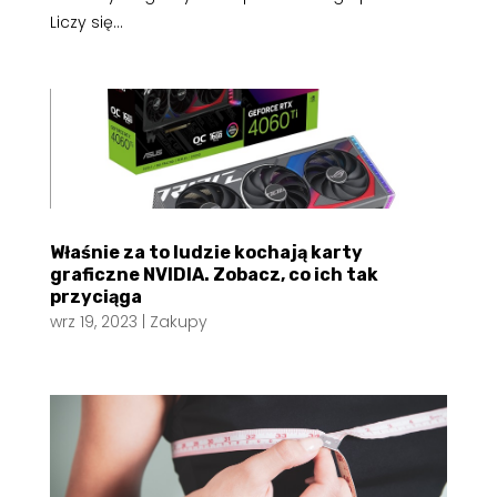
Liczy się...
Właśnie za to ludzie kochają karty
graficzne NVIDIA. Zobacz, co ich tak
przyciąga
wrz 19, 2023
|
Zakupy