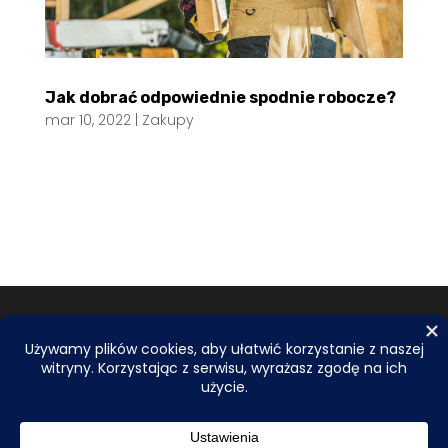
Jak dobrać odpowiednie spodnie robocze?
mar 10, 2022
|
Zakupy
© 2026
EBE.ORG.PL
| Wszelkie prawa zastrzeżone.
Do tworzenia tekstów i obrazów wykorzystujemy
narzędzia AI. Zależy nam na najwyższej jakości,
dlatego przed publikacją wszystkie informacje są