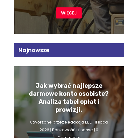
WIĘCEJ
Najnowsze
Jak wybrać najlepsze
darmowe konto osobiste?
Analiza tabel opłat i
prowizji.
utworzone przez
Redakcja EBE
|
11 lipca
2026
|
Bankowość i finanse
| 0
Comments