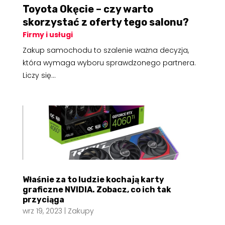
Toyota Okęcie – czy warto
skorzystać z oferty tego salonu?
Firmy i usługi
Zakup samochodu to szalenie ważna decyzja,
która wymaga wyboru sprawdzonego partnera.
Liczy się...
Właśnie za to ludzie kochają karty
graficzne NVIDIA. Zobacz, co ich tak
przyciąga
wrz 19, 2023
|
Zakupy