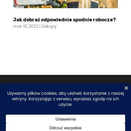
Jak dobrać odpowiednie spodnie robocze?
mar 10, 2022
|
Zakupy
© 2026
EBE.ORG.PL
| Wszelkie prawa zastrzeżone.
Do tworzenia tekstów i obrazów wykorzystujemy
narzędzia AI. Zależy nam na najwyższej jakości,
dlatego przed publikacją wszystkie informacje są
skrupulatnie sprawdzane i weryfikowane