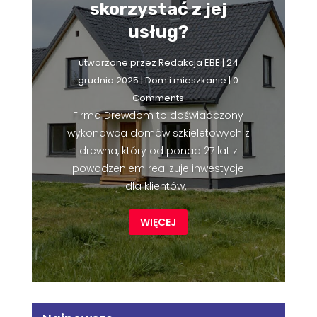
skorzystać z jej
usług?
utworzone przez
Redakcja EBE
|
24
grudnia 2025
|
Dom i mieszkanie
| 0
Comments
Firma Drewdom to doświadczony
wykonawca domów szkieletowych z
drewna, który od ponad 27 lat z
powodzeniem realizuje inwestycje
dla klientów...
WIĘCEJ