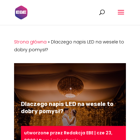
Strona główna
»
Dlaczego napis LED na wesele to
dobry pomysł?
Dlaczego napis LED na wesele to
dobry pomysł?
utworzone przez
Redakcja EBE
|
cze 23,