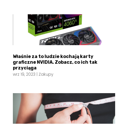
Właśnie za to ludzie kochają karty
graficzne NVIDIA. Zobacz, co ich tak
przyciąga
wrz 19, 2023
|
Zakupy