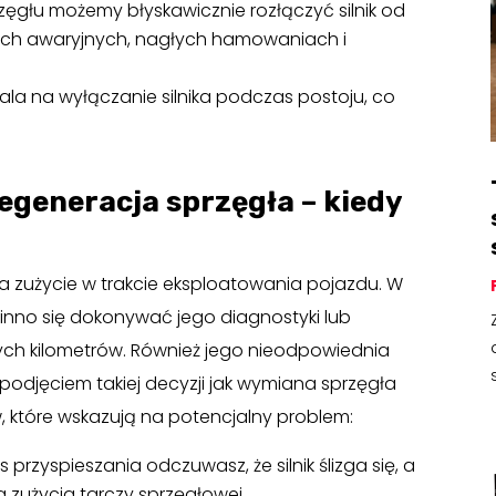
przęgłu możemy błyskawicznie rozłączyć silnik od
ach awaryjnych, nagłych hamowaniach i
ala na wyłączanie silnika podczas postoju, co
egeneracja sprzęgła – kiedy
na zużycie w trakcie eksploatowania pojazdu. W
nno się dokonywać jego diagnostyki lub
ych kilometrów. Również jego nieodpowiednia
podjęciem takiej decyzji jak wymiana sprzęgła
w, które wskazują na potencjalny problem:
s przyspieszania odczuwasz, że silnik ślizga się, a
a zużycia tarczy sprzęgłowej.