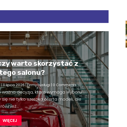
czy warto skorzystać z
 tego salonu?
|
11 lipca 2026
|
Firmy i usługi
| 0 Comments
e ważna decyzja, która wymaga wyboru
się nie tylko szeroka oferta modeli, ale
również...
WIĘCEJ