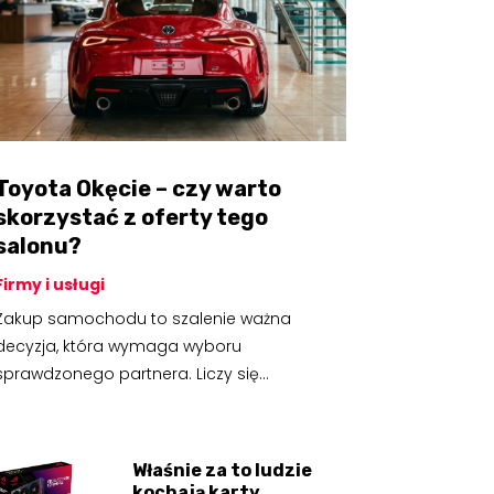
Toyota Okęcie – czy warto
skorzystać z oferty tego
salonu?
Firmy i usługi
Zakup samochodu to szalenie ważna
decyzja, która wymaga wyboru
sprawdzonego partnera. Liczy się...
Właśnie za to ludzie
kochają karty