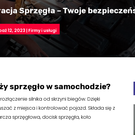
acja Sprzęgła – Twoje bezpieczeń
paź 12, 2023
|
Firmy i usługi
uży sprzęgło w samochodzie?
ozłączenie silnika od skrzyni biegów. Dzięki
szać z miejsca i kontrolować pojazd. Składa się z
arcza sprzęgłowa, docisk sprzęgła, koło