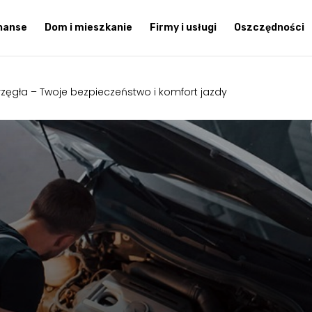
inanse
Dom i mieszkanie
Firmy i usługi
Oszczędności
zęgła – Twoje bezpieczeństwo i komfort jazdy