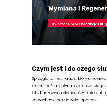
Wymiana i Regener
utworzone przez
Redakcja EBE
|
Czym jest i do czego sł
Sprzęgło to mechanizm, który umożliwia r
niemu możemy płynnie zmieniać biegi, ru
kilku kluczowych elementów, takich jak t
zamachowe oraz łożyska oporowe.