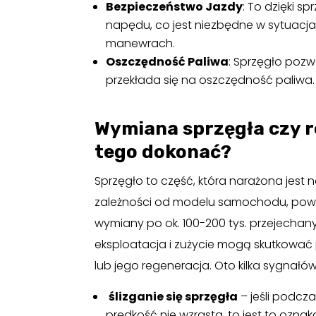
Bezpieczeństwo Jazdy
: To dzięki s
napędu, co jest niezbędne w sytuacj
manewrach.
Oszczędność Paliwa
: Sprzęgło pozw
przekłada się na oszczędność paliwa.
Wymiana sprzęgła czy r
tego dokonać?
Sprzęgło to część, która narażona jest 
zależności od modelu samochodu, powi
wymiany po ok. 100-200 tys. przejechan
eksploatacja i zużycie mogą skutkować 
lub jego regeneracja. Oto kilka sygnałó
ślizganie się sprzęgła
– jeśli podcza
prędkość nie wzrasta, to jest to oznak