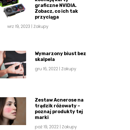
graficzne NVIDIA.
Zobacz, co ich tak
przyciąga
wrz 19, 2023
|
Zakupy
Wymarzony biust bez
skalpela
gru 16, 2022
|
Zakupy
Zestaw Acnerose na
trądzik różowaty –
poznaj produkty tej
marki
paź 19, 2022
|
Zakupy