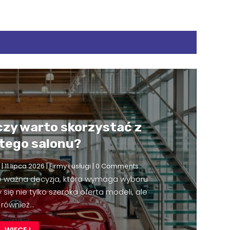
czy warto skorzystać z
 tego salonu?
|
11 lipca 2026
|
Firmy i usługi
| 0 Comments
e ważna decyzja, która wymaga wyboru
się nie tylko szeroka oferta modeli, ale
również...