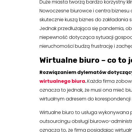
Duże miasta tworzą bardzo korzystny kl
Nowoczesne biurowce i centra biznesu 
skutecznie kuszą biznes do zakładania si
Jednak przedłużająca się pandemia, ob
niepewność dotycząca sytuacji gospodar
nieruchomości budzą frustrację i zachę
Wirtualne biuro – co to 
Rozwiązaniem dylematów dotyczącyc
wirtualnego biura
.
Każda firma zobowi
oznacza to jednak, że musi ona mieć b
wirtualnym adresem do korespondencji i 
Wirtualne biuro to usługa wykonywana p
outsourcingu obsługi biurowo-administr
oznacza to, że firma posiadając wirtual