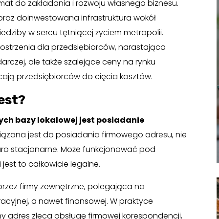
imat do zakładania i rozwoju własnego biznesu.
oraz doinwestowana infrastruktura wokół
edziby w sercu tętniącej życiem metropolii.
ostrzenia dla przedsiębiorców, narastająca
czej, ale także szalejące ceny na rynku
cają przedsiębiorców do cięcia kosztów.
jest?
h bazy lokalowej jest posiadanie
ązana jest do posiadania firmowego adresu, nie
iuro stacjonarne. Może funkcjonować pod
jest to całkowicie legalne.
rzez firmy zewnętrzne, polegająca na
acyjnej, a nawet finansowej. W praktyce
ny adres zleca obsługę firmowej korespondencji,