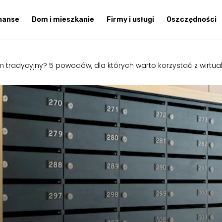
inanse
Dom i mieszkanie
Firmy i usługi
Oszczędności
m tradycyjny? 5 powodów, dla których warto korzystać z wirtu