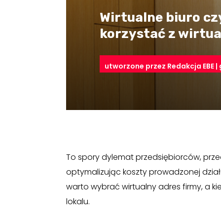
Wirtualne biuro c
korzystać z wirtu
utworzone przez
Redakcja EBE
|
To spory dylemat przedsiębiorców, przed
optymalizując koszty prowadzonej dzia
warto wybrać wirtualny adres firmy, a k
lokalu.