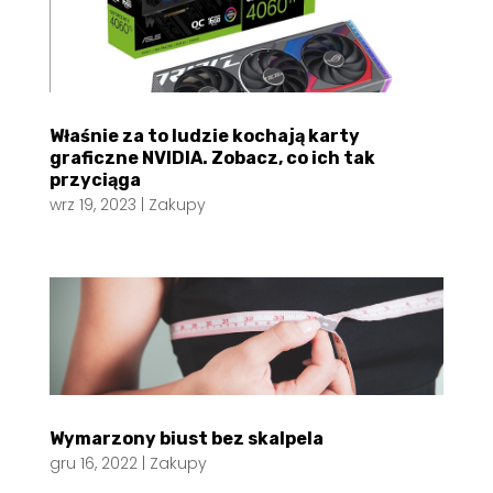
Właśnie za to ludzie kochają karty
graficzne NVIDIA. Zobacz, co ich tak
przyciąga
wrz 19, 2023
|
Zakupy
Wymarzony biust bez skalpela
gru 16, 2022
|
Zakupy