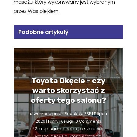
masażu, który wykonywany jest wybranym
przez Was olejkiem.
Podobne artykuły
Toyota Okęcie – czy
warto skorzystać z
oferty tego salonu?
utworzone przez
Redakcja EBE
|
11 lipca
2026
|
Firmy i usługi
| 0 Comments
Zakup samochodu to szalenie
ważna decyzja, która wymaga