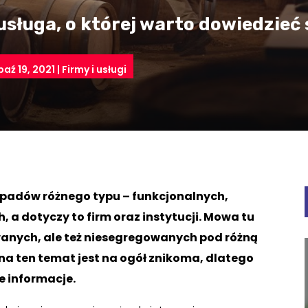
sługa, o której warto dowiedzieć s
paź 19, 2021
|
Firmy i usługi
odpadów różnego typu – funkcjonalnych,
 a dotyczy to firm oraz instytucji. Mowa tu
anych, ale też niesegregowanych pod różną
na ten temat jest na ogół znikoma, dlatego
 informacje.