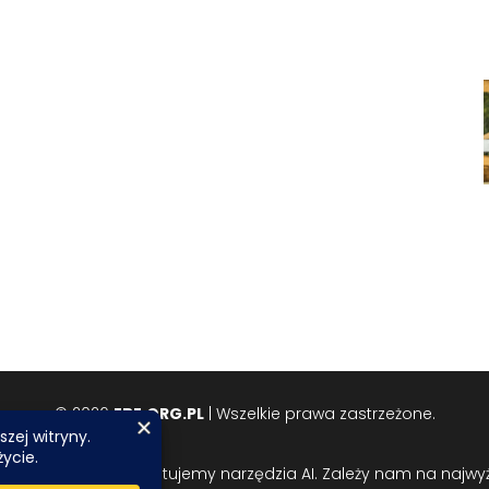
© 2026
EBE.ORG.PL
| Wszelkie prawa zastrzeżone.
w i obrazów wykorzystujemy narzędzia AI. Zależy nam na najwyżs