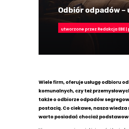
Odbiór odpadów – u
utworzone przez
Redakcja EBE
|
Wiele firm, oferuje usługę odbioru 
komunalnych, czy też przemysłowych,
także o odbiorze odpadów segregow
postacią. Co ciekawe, nasza wiedza 
warto posiadać chociaż podstawowe