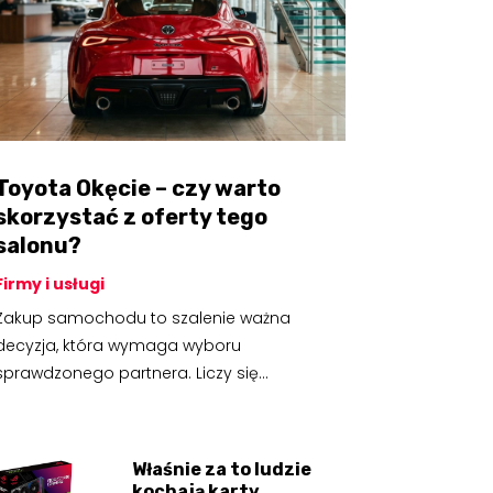
Toyota Okęcie – czy warto
skorzystać z oferty tego
salonu?
Firmy i usługi
Zakup samochodu to szalenie ważna
decyzja, która wymaga wyboru
sprawdzonego partnera. Liczy się...
Właśnie za to ludzie
kochają karty