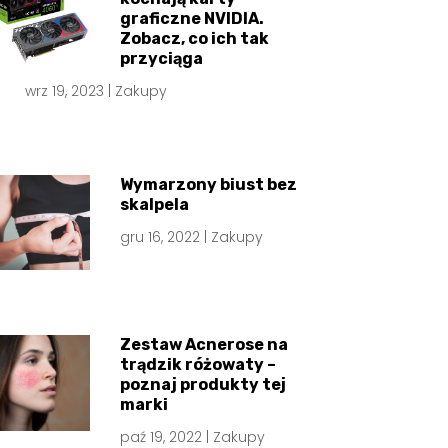
graficzne NVIDIA.
Zobacz, co ich tak
przyciąga
wrz 19, 2023
|
Zakupy
Wymarzony biust bez
skalpela
gru 16, 2022
|
Zakupy
Zestaw Acnerose na
trądzik różowaty –
poznaj produkty tej
marki
paź 19, 2022
|
Zakupy