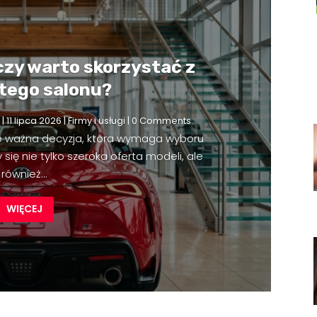
czy warto skorzystać z
 tego salonu?
|
11 lipca 2026
|
Firmy i usługi
| 0 Comments
e ważna decyzja, która wymaga wyboru
się nie tylko szeroka oferta modeli, ale
również...
WIĘCEJ