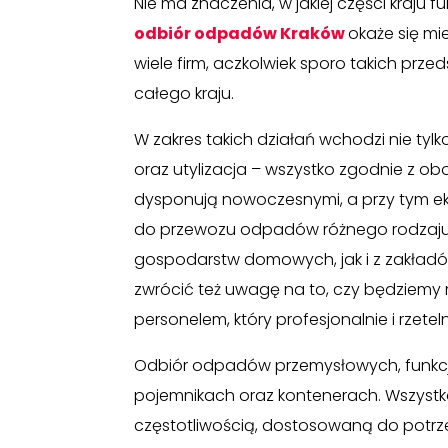
Nie ma znaczenia, w jakiej części kraju 
odbiór odpadów Kraków
okaże się mi
wiele firm, aczkolwiek sporo takich prze
całego kraju.
W zakres takich działań wchodzi nie tylk
oraz utylizacja – wszystko zgodnie z 
dysponują nowoczesnymi, a przy tym ek
do przewozu odpadów różnego rodzaju, 
gospodarstw domowych, jak i z zakład
zwrócić też uwagę na to, czy będziemy 
personelem, który profesjonalnie i rzet
Odbiór odpadów przemysłowych, funkc
pojemnikach oraz kontenerach. Wszystk
częstotliwością, dostosowaną do potrz