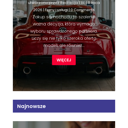
utworzone przez
Redakcja EBE
|
11 lipca
2026
|
Firmy i usługi
| 0 Comments
Zakup samochodu to szalenie
ważna decyzja, która wymaga
wyboru sprawdzonego partnera.
Liczy się nie tylko szeroka oferta
modeli, ale również...
WIĘCEJ
Najnowsze