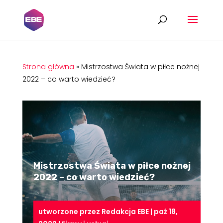
Strona główna
»
Mistrzostwa Świata w piłce nożnej
2022 – co warto wiedzieć?
Mistrzostwa Świata w piłce nożnej
2022 – co warto wiedzieć?
utworzone przez
Redakcja EBE
|
paź 18,