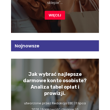
sklepie"...
WIĘCEJ
Najnowsze
Jak wybrać najlepsze
darmowe konto osobiste?
Analiza tabel opłat i
prowizji.
utworzone przez
Redakcja EBE
|
11 lipca
2026
|
Bankowość i finanse
| 0