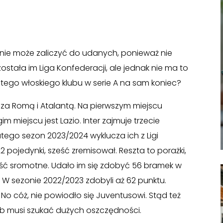
nie może zaliczyć do udanych, ponieważ nie
została im Liga Konfederacji, ale jednak nie ma to
tego włoskiego klubu w serie A na sam koniec?
 za Romą i Atalantą. Na pierwszym miejscu
im miejscu jest Lazio. Inter zajmuje trzecie
latego sezon 2023/2024 wyklucza ich z Ligi
 pojedynki, sześć zremisował. Reszta to porażki,
ość sromotne. Udało im się zdobyć 56 bramek w
33. W sezonie 2022/2023 zdobyli aż 62 punktu.
 No cóż, nie powiodło się Juventusowi. Stąd też
lub musi szukać dużych oszczędności.