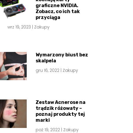
graficzne NVIDIA.
Zobacz, co ich tak
przyciąga
wrz 19, 2023
|
Zakupy
Wymarzony biust bez
skalpela
gru 16, 2022
|
Zakupy
Zestaw Acnerose na
trądzik różowaty –
poznaj produkty tej
marki
paź 19, 2022
|
Zakupy