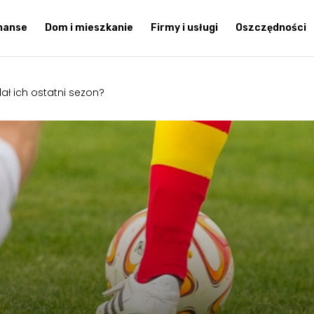
inanse
Dom i mieszkanie
Firmy i usługi
Oszczędności
ał ich ostatni sezon?