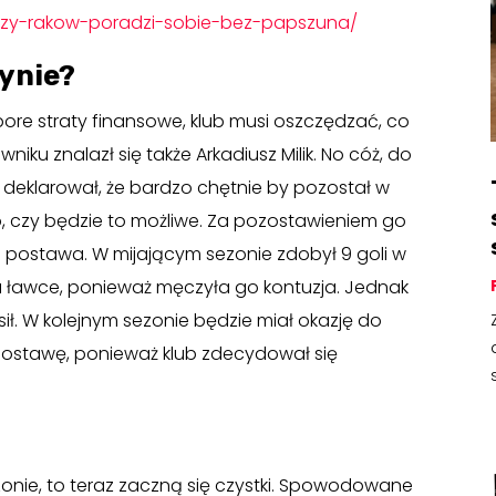
l/czy-rakow-poradzi-sobie-bez-papszuna/
rynie?
pore straty finansowe, klub musi oszczędzać, co
wniku znalazł się także Arkadiusz Milik. No cóż, do
rz deklarował, że bardzo chętnie by pozostał w
go, czy będzie to możliwe. Za pozostawieniem go
i postawa. W mijającym sezonie zdobył 9 goli w
na ławce, ponieważ męczyła go kontuzja. Jednak
ł. W kolejnym sezonie będzie miał okazję do
ostawę, ponieważ klub zdecydował się
zonie, to teraz zaczną się czystki. Spowodowane