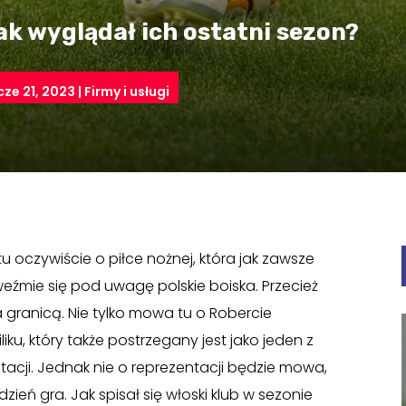
ak wyglądał ich ostatni sezon?
cze 21, 2023
|
Firmy i usługi
 oczywiście o piłce nożnej, która jak zawsze
 weźmie się pod uwagę polskie boiska. Przecież
a granicą. Nie tylko mowa tu o Robercie
iku, który także postrzegany jest jako jeden z
ntacji. Jednak nie o reprezentacji będzie mowa,
dzień gra. Jak spisał się włoski klub w sezonie