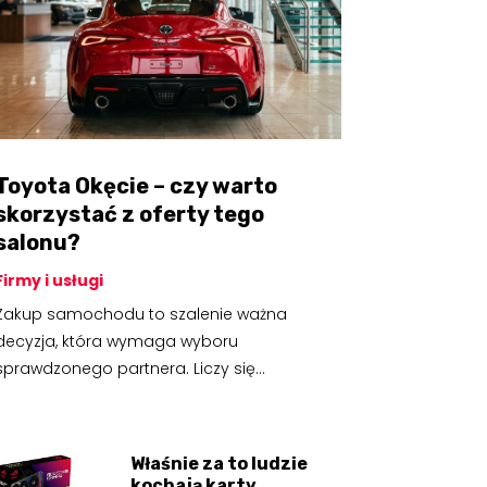
Toyota Okęcie – czy warto
skorzystać z oferty tego
salonu?
Firmy i usługi
Zakup samochodu to szalenie ważna
decyzja, która wymaga wyboru
sprawdzonego partnera. Liczy się...
Właśnie za to ludzie
kochają karty