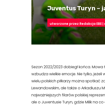
Juventus Turyn – j
utworzone przez
Redakcja EBE
|
Sezon 2022/2023 dobiegł końca. Mowa tu
wzbudza wielkie emocje. Nie tylko, jeżeli
wielu polskich piłkarzy można spotkać z
Lewandowskim, ale także o Arkadiuszu Mil
najważniejszych filarów polskiej repreze
ale o Juventusie Turyn, gdzie Milik na co 