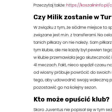
Przeczytaj także:
https://koszalininfo.p
Czy Milik zostanie w Tu
W związku z tym, że siódme miejsce to s
związane jest m.in. z transferami. Na celo
tanich piłkarzy on nie należy. Sam piłka
tym klubie, ale nie każdy był pewien te
w klubie przemawiała jego skuteczność 
41 meczach. Fakt, nieco spędził czasu 
od wiosny próbuje powrócić do swoich si
tego, aby udowodnić swoją waleczną p
pozostawić go na kolejny sezon.
Kto może opuścić klub?
Skoro Juventus nie popisał się w tym se