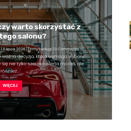
czy warto skorzystać z
 tego salonu?
|
11 lipca 2026
|
Firmy i usługi
| 0 Comments
e ważna decyzja, która wymaga wyboru
się nie tylko szeroka oferta modeli, ale
również...
WIĘCEJ