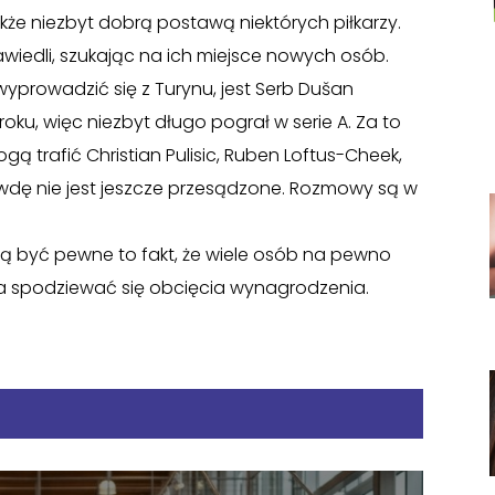
akże niezbyt dobrą postawą niektórych piłkarzy.
awiedli, szukając na ich miejsce nowych osób.
yprowadzić się z Turynu, jest Serb Dušan
oku, więc niezbyt długo pograł w serie A. Za to
 trafić Christian Pulisic, Ruben Loftus-Cheek,
wdę nie jest jeszcze przesądzone. Rozmowy są w
ą być pewne to fakt, że wiele osób na pewno
na spodziewać się obcięcia wynagrodzenia.