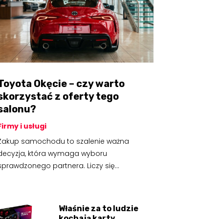
Toyota Okęcie – czy warto
skorzystać z oferty tego
salonu?
Firmy i usługi
Zakup samochodu to szalenie ważna
decyzja, która wymaga wyboru
sprawdzonego partnera. Liczy się...
Właśnie za to ludzie
kochają karty