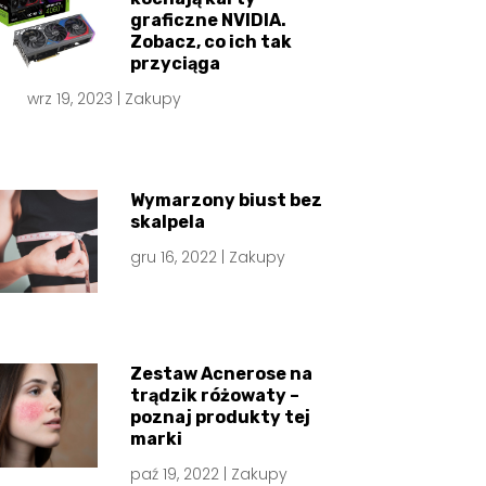
graficzne NVIDIA.
Zobacz, co ich tak
przyciąga
wrz 19, 2023
|
Zakupy
Wymarzony biust bez
skalpela
gru 16, 2022
|
Zakupy
Zestaw Acnerose na
trądzik różowaty –
poznaj produkty tej
marki
paź 19, 2022
|
Zakupy