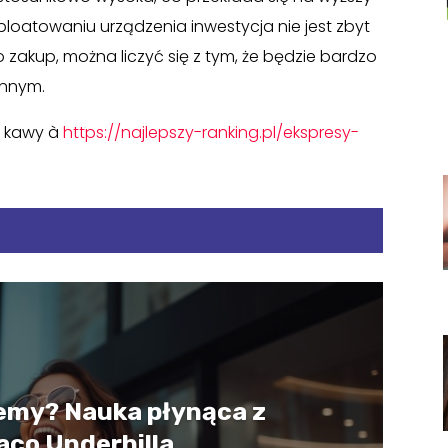
ploatowaniu urządzenia inwestycja nie jest zbyt
 zakup, można liczyć się z tym, że będzie bardzo
ennym.
do kawy à
https://najlepszy-ranking.pl/ekspresy-
emy? Nauka płynąca z
aco Underhilla