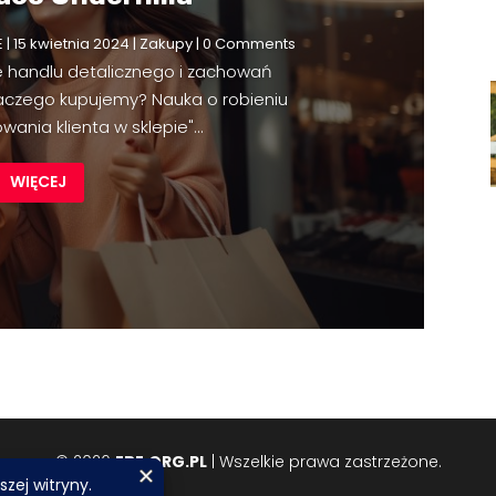
E
|
15 kwietnia 2024
|
Zakupy
| 0 Comments
 handlu detalicznego i zachowań
aczego kupujemy? Nauka o robieniu
ania klienta w sklepie"...
WIĘCEJ
© 2026
EBE.ORG.PL
| Wszelkie prawa zastrzeżone.