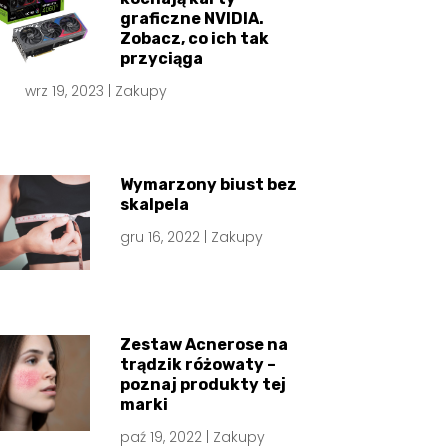
graficzne NVIDIA.
Zobacz, co ich tak
przyciąga
wrz 19, 2023
|
Zakupy
Wymarzony biust bez
skalpela
gru 16, 2022
|
Zakupy
Zestaw Acnerose na
trądzik różowaty –
poznaj produkty tej
marki
paź 19, 2022
|
Zakupy