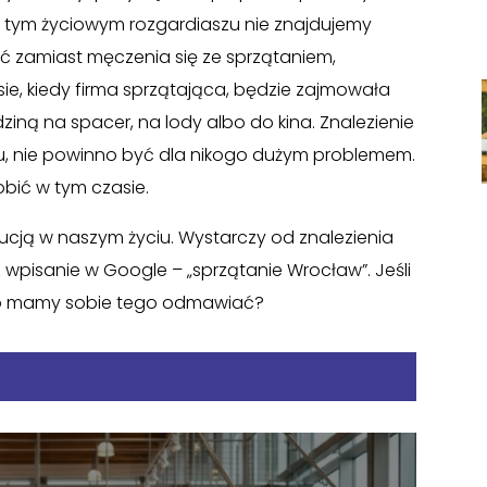
ym tym życiowym rozgardiaszu nie znajdujemy
obić zamiast męczenia się ze sprzątaniem,
e, kiedy firma sprzątająca, będzie zajmowała
ziną na spacer, na lody albo do kina. Znalezienie
su, nie powinno być dla nikogo dużym problemem.
obić w tym czasie.
lucją w naszym życiu. Wystarczy od znalezienia
 wpisanie w Google – „sprzątanie Wrocław”. Jeśli
go mamy sobie tego odmawiać?