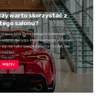
czy warto skorzystać z
 tego salonu?
|
11 lipca 2026
|
Firmy i usługi
| 0 Comments
e ważna decyzja, która wymaga wyboru
się nie tylko szeroka oferta modeli, ale
również...
WIĘCEJ