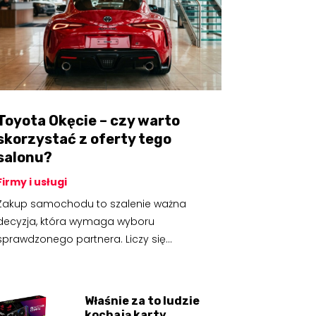
Toyota Okęcie – czy warto
skorzystać z oferty tego
salonu?
Firmy i usługi
Zakup samochodu to szalenie ważna
decyzja, która wymaga wyboru
sprawdzonego partnera. Liczy się...
Właśnie za to ludzie
kochają karty