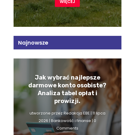
WIĘCEJ
Najnowsze
Jak wybrać najlepsze
darmowe konto osobiste?
Analiza tabel opłat i
prowizji.
utworzone przez
Redakcja EBE
|
11 lipca
2026
|
Bankowość i finanse
| 0
Comments