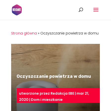
Strona główna
»
Oczyszczanie powietrza w domu
Oczyszczanie powietrza w domu
utworzone przez
Redakcja EBE
|
mar 21,
2020
|
Dom i mieszkanie