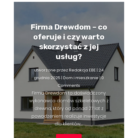
Firma Drewdom – co
oferuje i czy warto
skorzystać z jej
usług?
utworzone przez
Redakcja EBE
|
24
grudnia 2025
|
Dom i mieszkanie
| 0
Comments
Firma Drewdom to doświadczony
wykonawca domów szkieletowych z
drewna, który od ponad 27 lat z
powodzeniem realizuje inwestycje
dla klientów...